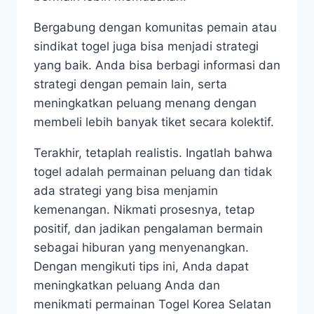
Bergabung dengan komunitas pemain atau
sindikat togel juga bisa menjadi strategi
yang baik. Anda bisa berbagi informasi dan
strategi dengan pemain lain, serta
meningkatkan peluang menang dengan
membeli lebih banyak tiket secara kolektif.
Terakhir, tetaplah realistis. Ingatlah bahwa
togel adalah permainan peluang dan tidak
ada strategi yang bisa menjamin
kemenangan. Nikmati prosesnya, tetap
positif, dan jadikan pengalaman bermain
sebagai hiburan yang menyenangkan.
Dengan mengikuti tips ini, Anda dapat
meningkatkan peluang Anda dan
menikmati permainan Togel Korea Selatan