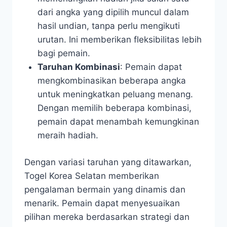
dari angka yang dipilih muncul dalam
hasil undian, tanpa perlu mengikuti
urutan. Ini memberikan fleksibilitas lebih
bagi pemain.
Taruhan Kombinasi
: Pemain dapat
mengkombinasikan beberapa angka
untuk meningkatkan peluang menang.
Dengan memilih beberapa kombinasi,
pemain dapat menambah kemungkinan
meraih hadiah.
Dengan variasi taruhan yang ditawarkan,
Togel Korea Selatan memberikan
pengalaman bermain yang dinamis dan
menarik. Pemain dapat menyesuaikan
pilihan mereka berdasarkan strategi dan