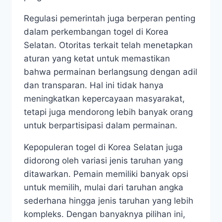
Regulasi pemerintah juga berperan penting
dalam perkembangan togel di Korea
Selatan. Otoritas terkait telah menetapkan
aturan yang ketat untuk memastikan
bahwa permainan berlangsung dengan adil
dan transparan. Hal ini tidak hanya
meningkatkan kepercayaan masyarakat,
tetapi juga mendorong lebih banyak orang
untuk berpartisipasi dalam permainan.
Kepopuleran togel di Korea Selatan juga
didorong oleh variasi jenis taruhan yang
ditawarkan. Pemain memiliki banyak opsi
untuk memilih, mulai dari taruhan angka
sederhana hingga jenis taruhan yang lebih
kompleks. Dengan banyaknya pilihan ini,