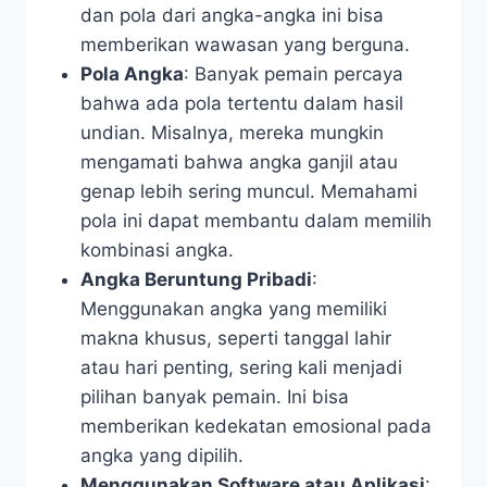
dan pola dari angka-angka ini bisa
memberikan wawasan yang berguna.
Pola Angka
: Banyak pemain percaya
bahwa ada pola tertentu dalam hasil
undian. Misalnya, mereka mungkin
mengamati bahwa angka ganjil atau
genap lebih sering muncul. Memahami
pola ini dapat membantu dalam memilih
kombinasi angka.
Angka Beruntung Pribadi
:
Menggunakan angka yang memiliki
makna khusus, seperti tanggal lahir
atau hari penting, sering kali menjadi
pilihan banyak pemain. Ini bisa
memberikan kedekatan emosional pada
angka yang dipilih.
Menggunakan Software atau Aplikasi
: