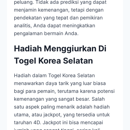
peluang. Tidak ada prediksi yang dapat
menjamin kemenangan, tetapi dengan
pendekatan yang tepat dan pemikiran
analitis, Anda dapat meningkatkan
pengalaman bermain Anda.
Hadiah Menggiurkan Di
Togel Korea Selatan
Hadiah dalam Togel Korea Selatan
menawarkan daya tarik yang luar biasa
bagi para pemain, terutama karena potensi
kemenangan yang sangat besar. Salah
satu aspek paling menarik adalah hadiah
utama, atau jackpot, yang tersedia untuk
taruhan 4D. Jackpot ini bisa mencapai