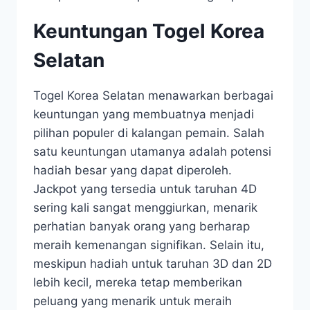
Keuntungan Togel Korea
Selatan
Togel Korea Selatan menawarkan berbagai
keuntungan yang membuatnya menjadi
pilihan populer di kalangan pemain. Salah
satu keuntungan utamanya adalah potensi
hadiah besar yang dapat diperoleh.
Jackpot yang tersedia untuk taruhan 4D
sering kali sangat menggiurkan, menarik
perhatian banyak orang yang berharap
meraih kemenangan signifikan. Selain itu,
meskipun hadiah untuk taruhan 3D dan 2D
lebih kecil, mereka tetap memberikan
peluang yang menarik untuk meraih