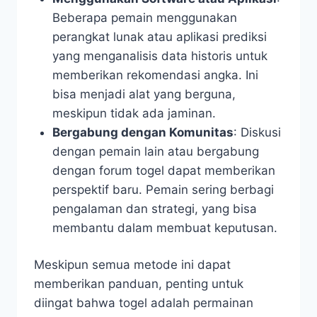
Beberapa pemain menggunakan
perangkat lunak atau aplikasi prediksi
yang menganalisis data historis untuk
memberikan rekomendasi angka. Ini
bisa menjadi alat yang berguna,
meskipun tidak ada jaminan.
Bergabung dengan Komunitas
: Diskusi
dengan pemain lain atau bergabung
dengan forum togel dapat memberikan
perspektif baru. Pemain sering berbagi
pengalaman dan strategi, yang bisa
membantu dalam membuat keputusan.
Meskipun semua metode ini dapat
memberikan panduan, penting untuk
diingat bahwa togel adalah permainan