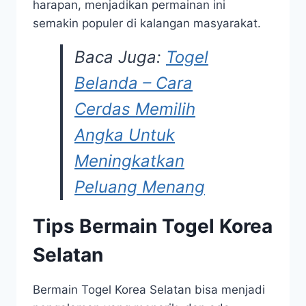
harapan, menjadikan permainan ini
semakin populer di kalangan masyarakat.
Baca Juga:
Togel
Belanda – Cara
Cerdas Memilih
Angka Untuk
Meningkatkan
Peluang Menang
Tips Bermain Togel Korea
Selatan
Bermain Togel Korea Selatan bisa menjadi