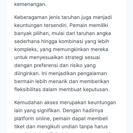
kemenangan.
Keberagaman jenis taruhan juga menjadi
keuntungan tersendiri. Pemain memiliki
banyak pilihan, mulai dari taruhan angka
sederhana hingga kombinasi yang lebih
kompleks, yang memungkinkan mereka
untuk menyesuaikan strategi sesuai
dengan preferensi dan risiko yang
diinginkan. Ini menjadikan pengalaman
bermain lebih menarik dan memberikan
fleksibilitas dalam membuat keputusan.
Kemudahan akses merupakan keuntungan
lain yang signifikan. Dengan hadirnya
platform online, pemain dapat membeli
tiket dan mengikuti undian tanpa harus