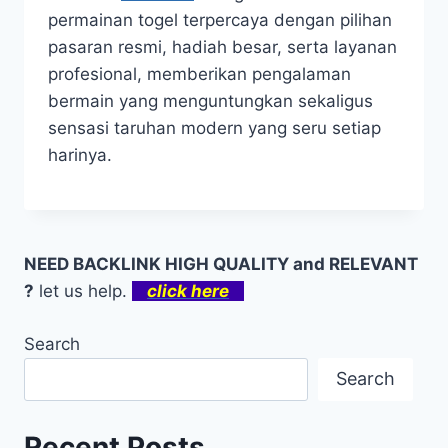
permainan togel terpercaya dengan pilihan
pasaran resmi, hadiah besar, serta layanan
profesional, memberikan pengalaman
bermain yang menguntungkan sekaligus
sensasi taruhan modern yang seru setiap
harinya.
NEED BACKLINK HIGH QUALITY and RELEVANT
?
let us help.
click here
Search
Search
Recent Posts