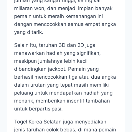
jumlah yang sangat tinggi, sering kali
miliaran won, dan menjadi impian banyak
pemain untuk meraih kemenangan ini
dengan mencocokkan semua empat angka
yang ditarik.
Selain itu, taruhan 3D dan 2D juga
menawarkan hadiah yang signifikan,
meskipun jumlahnya lebih kecil
dibandingkan jackpot. Pemain yang
berhasil mencocokkan tiga atau dua angka
dalam urutan yang tepat masih memiliki
peluang untuk mendapatkan hadiah yang
menarik, memberikan insentif tambahan
untuk berpartisipasi.
Togel Korea Selatan juga menyediakan
jenis taruhan colok bebas, di mana pemain