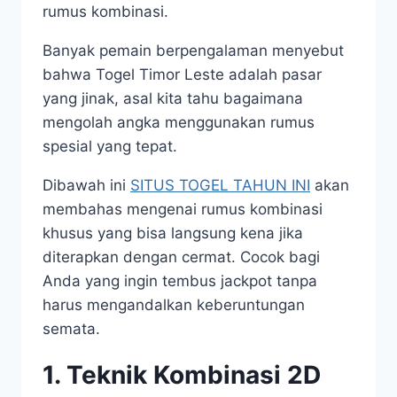
rumus kombinasi.
Banyak pemain berpengalaman menyebut
bahwa Togel Timor Leste adalah pasar
yang jinak, asal kita tahu bagaimana
mengolah angka menggunakan rumus
spesial yang tepat.
Dibawah ini
SITUS TOGEL TAHUN INI
akan
membahas mengenai rumus kombinasi
khusus yang bisa langsung kena jika
diterapkan dengan cermat. Cocok bagi
Anda yang ingin tembus jackpot tanpa
harus mengandalkan keberuntungan
semata.
1. Teknik Kombinasi 2D