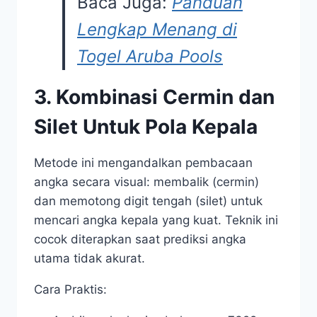
Baca Juga:
Panduan
Lengkap Menang di
Togel Aruba Pools
3. Kombinasi Cermin dan
Silet Untuk Pola Kepala
Metode ini mengandalkan pembacaan
angka secara visual: membalik (cermin)
dan memotong digit tengah (silet) untuk
mencari angka kepala yang kuat. Teknik ini
cocok diterapkan saat prediksi angka
utama tidak akurat.
Cara Praktis: