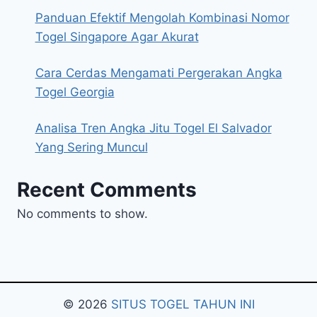
Panduan Efektif Mengolah Kombinasi Nomor
Togel Singapore Agar Akurat
Cara Cerdas Mengamati Pergerakan Angka
Togel Georgia
Analisa Tren Angka Jitu Togel El Salvador
Yang Sering Muncul
Recent Comments
No comments to show.
© 2026
SITUS TOGEL TAHUN INI