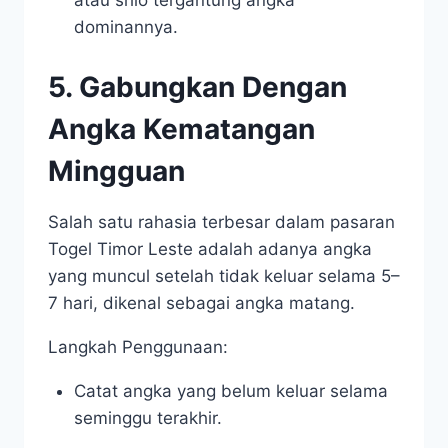
dominannya.
5. Gabungkan Dengan
Angka Kematangan
Mingguan
Salah satu rahasia terbesar dalam pasaran
Togel Timor Leste adalah adanya angka
yang muncul setelah tidak keluar selama 5–
7 hari, dikenal sebagai angka matang.
Langkah Penggunaan:
Catat angka yang belum keluar selama
seminggu terakhir.