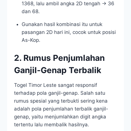
1368, lalu ambil angka 2D tengah → 36
dan 68.
Gunakan hasil kombinasi itu untuk
pasangan 2D hari ini, cocok untuk posisi
As-Kop.
2. Rumus Penjumlahan
Ganjil-Genap Terbalik
Togel Timor Leste sangat responsif
terhadap pola ganjil-genap. Salah satu
rumus spesial yang terbukti sering kena
adalah pola penjumlahan terbalik ganjil-
genap, yaitu menjumlahkan digit angka
tertentu lalu membalik hasilnya.