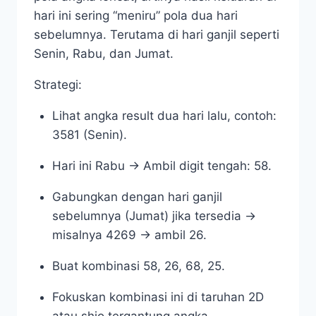
hari ini sering “meniru” pola dua hari
sebelumnya. Terutama di hari ganjil seperti
Senin, Rabu, dan Jumat.
Strategi:
Lihat angka result dua hari lalu, contoh:
3581 (Senin).
Hari ini Rabu → Ambil digit tengah: 58.
Gabungkan dengan hari ganjil
sebelumnya (Jumat) jika tersedia →
misalnya 4269 → ambil 26.
Buat kombinasi 58, 26, 68, 25.
Fokuskan kombinasi ini di taruhan 2D
atau shio tergantung angka