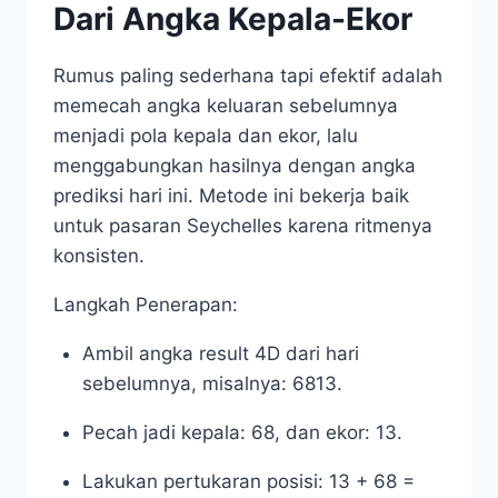
Dari Angka Kepala-Ekor
Rumus paling sederhana tapi efektif adalah
memecah angka keluaran sebelumnya
menjadi pola kepala dan ekor, lalu
menggabungkan hasilnya dengan angka
prediksi hari ini. Metode ini bekerja baik
untuk pasaran Seychelles karena ritmenya
konsisten.
Langkah Penerapan:
Ambil angka result 4D dari hari
sebelumnya, misalnya: 6813.
Pecah jadi kepala: 68, dan ekor: 13.
Lakukan pertukaran posisi: 13 + 68 =