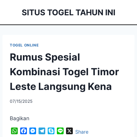
Skip
SITUS TOGEL TAHUN INI
to
content
TOGEL ONLINE
Rumus Spesial
Kombinasi Togel Timor
Leste Langsung Kena
07/15/2025
Bagikan
W
F
M
T
S
L
X
Share