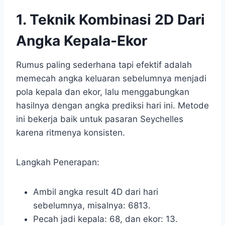
1. Teknik Kombinasi 2D Dari
Angka Kepala-Ekor
Rumus paling sederhana tapi efektif adalah
memecah angka keluaran sebelumnya menjadi
pola kepala dan ekor, lalu menggabungkan
hasilnya dengan angka prediksi hari ini. Metode
ini bekerja baik untuk pasaran Seychelles
karena ritmenya konsisten.
Langkah Penerapan:
Ambil angka result 4D dari hari
sebelumnya, misalnya: 6813.
Pecah jadi kepala: 68, dan ekor: 13.