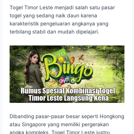
h
a
e
e
k
i
a
c
s
l
y
n
Togel Timor Leste menjadi salah satu pasar
t
e
s
e
p
e
togel yang sedang naik daun karena
s
b
e
g
e
karakteristik pengeluaran angkanya yang
A
o
n
r
terbilang stabil dan mudah dipelajari.
p
o
g
a
p
k
e
m
r
Dibanding pasar-pasar besar seperti Hongkong
atau Singapore yang memiliki pergerakan
angka kompleks, Togel Timor Leste justru