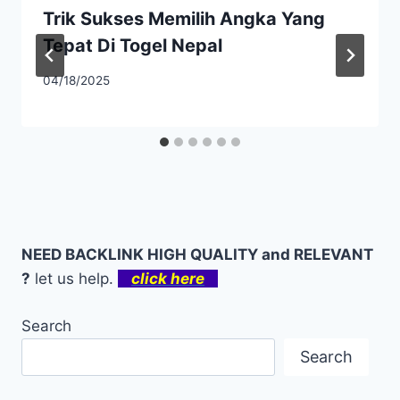
Trik Sukses Memilih Angka Yang
Tepat Di Togel Nepal
04/18/2025
NEED BACKLINK HIGH QUALITY and RELEVANT
?
let us help.
click here
Search
Search