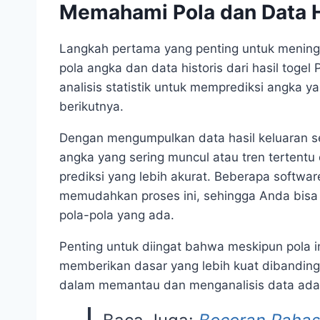
Memahami Pola dan Data Hi
Langkah pertama yang penting untuk meni
pola angka dan data historis dari hasil toge
analisis statistik untuk memprediksi angka y
berikutnya.
Dengan mengumpulkan data hasil keluaran se
angka yang sering muncul atau tren tertent
prediksi yang lebih akurat. Beberapa softwa
memudahkan proses ini, sehingga Anda bisa
pola-pola yang ada.
Penting untuk diingat bahwa meskipun pola
memberikan dasar yang lebih kuat dibandin
dalam memantau dan menganalisis data adala