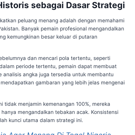
storis sebagai Dasar Strategi
ngkatkan peluang menang adalah dengan memahami
l Pakistan. Banyak pemain profesional mengandalkan
ang kemungkinan besar keluar di putaran
belumnya dan mencari pola tertentu, seperti
u dalam periode tertentu, pemain dapat membuat
re analisis angka juga tersedia untuk membantu
 mendapatkan gambaran yang lebih jelas mengenai
 ini tidak menjamin kemenangan 100%, mereka
g hanya mengandalkan tebakan acak. Konsistensi
h kunci utama dalam strategi ini.