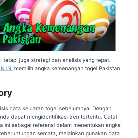
etapi juga strategi dan analisis yang tepat.
N INI
memilih angka kemenangan togel Pakistan
ory
sis data keluaran togel sebelumnya. Dengan
a dapat mengidentifikasi tren tertentu. Catat
a ini sebagai referensi dalam menentukan angka
keberuntungan semata, melainkan gunakan data