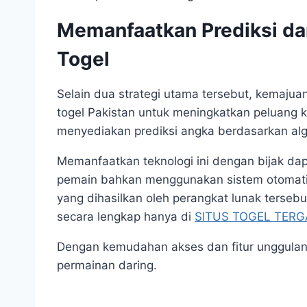
Memanfaatkan Prediksi da
Togel
Selain dua strategi utama tersebut, kemaju
togel Pakistan untuk meningkatkan peluang 
menyediakan prediksi angka berdasarkan algo
Memanfaatkan teknologi ini dengan bijak da
pemain bahkan menggunakan sistem otomati
yang dihasilkan oleh perangkat lunak tersebut
secara lengkap hanya di
SITUS TOGEL TERG
Dengan kemudahan akses dan fitur unggula
permainan daring.