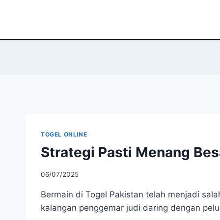
Skip
to
content
TOGEL ONLINE
Strategi Pasti Menang Bes
06/07/2025
Bermain di Togel Pakistan telah menjadi sala
kalangan penggemar judi daring dengan pelu