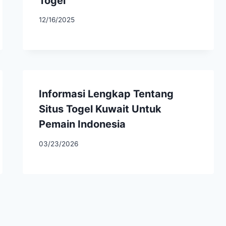
Togel
12/16/2025
Informasi Lengkap Tentang
Situs Togel Kuwait Untuk
Pemain Indonesia
03/23/2026