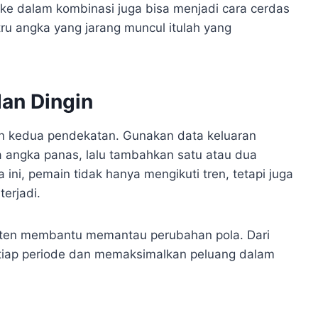
e dalam kombinasi juga bisa menjadi cara cerdas
u angka yang jarang muncul itulah yang
an Dingin
an kedua pendekatan. Gunakan data keluaran
 angka panas, lalu tambahkan satu atau dua
ini, pemain tidak hanya mengikuti tren, tetapi juga
terjadi.
isten membantu memantau perubahan pola. Dari
etiap periode dan memaksimalkan peluang dalam