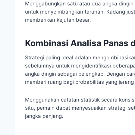
Menggabungkan satu atau dua angka dingin k
untuk menyeimbangkan taruhan. Kadang justr
memberikan kejutan besar.
Kombinasi Analisa Panas d
Strategi paling ideal adalah mengombinasik
sebelumnya untuk mengidentifikasi beberapa
angka dingin sebagai pelengkap. Dengan cara 
memberi ruang bagi probabilitas yang jarang 
Menggunakan catatan statistik secara kons
situ, pemain dapat menyesuaikan strategi s
jangka panjang.