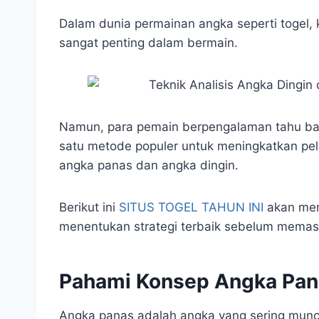
h
a
e
e
k
i
a
c
s
l
y
n
Dalam dunia permainan angka seperti togel
t
e
s
e
p
e
sangat penting dalam bermain.
s
b
e
g
e
A
o
n
r
p
o
g
a
p
k
e
m
r
Namun, para pemain berpengalaman tahu bah
satu metode populer untuk meningkatkan p
angka panas dan angka dingin.
Berikut ini
SITUS TOGEL TAHUN INI
akan mem
menentukan strategi terbaik sebelum memas
Pahami Konsep Angka Pan
Angka panas adalah angka yang sering muncu