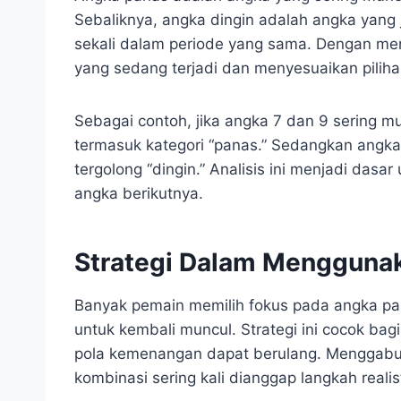
Sebaliknya, angka dingin adalah angka yang
sekali dalam periode yang sama. Dengan men
yang sedang terjadi dan menyesuaikan pilih
Sebagai contoh, jika angka 7 dan 9 sering m
termasuk kategori “panas.” Sedangkan angka 
tergolong “dingin.” Analisis ini menjadi da
angka berikutnya.
Strategi Dalam Mengguna
Banyak pemain memilih fokus pada angka p
untuk kembali muncul. Strategi ini cocok ba
pola kemenangan dapat berulang. Menggabu
kombinasi sering kali dianggap langkah real