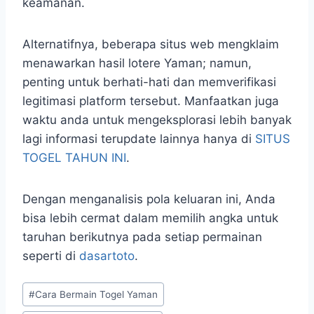
keamanan.
Alternatifnya, beberapa situs web mengklaim
menawarkan hasil lotere Yaman; namun,
penting untuk berhati-hati dan memverifikasi
legitimasi platform tersebut. Manfaatkan juga
waktu anda untuk mengeksplorasi lebih banyak
lagi informasi terupdate lainnya hanya di
SITUS
TOGEL TAHUN INI
.
Dengan menganalisis pola keluaran ini, Anda
bisa lebih cermat dalam memilih angka untuk
taruhan berikutnya pada setiap permainan
seperti di
dasartoto
.
Post
#
Cara Bermain Togel Yaman
Tags: