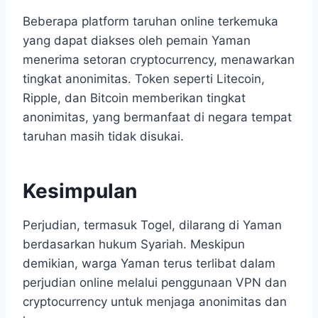
Beberapa platform taruhan online terkemuka
yang dapat diakses oleh pemain Yaman
menerima setoran cryptocurrency, menawarkan
tingkat anonimitas. Token seperti Litecoin,
Ripple, dan Bitcoin memberikan tingkat
anonimitas, yang bermanfaat di negara tempat
taruhan masih tidak disukai.
Kesimpulan
Perjudian, termasuk Togel, dilarang di Yaman
berdasarkan hukum Syariah. Meskipun
demikian, warga Yaman terus terlibat dalam
perjudian online melalui penggunaan VPN dan
cryptocurrency untuk menjaga anonimitas dan