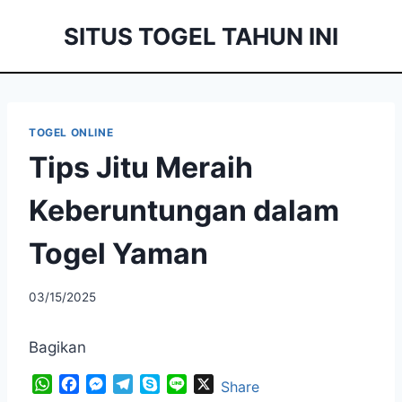
Skip
SITUS TOGEL TAHUN INI
to
content
TOGEL ONLINE
Tips Jitu Meraih
Keberuntungan dalam
Togel Yaman
03/15/2025
Bagikan
W
F
M
T
S
L
X
Share