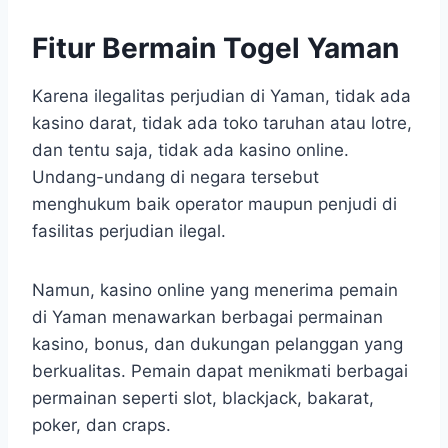
Fitur Bermain Togel Yaman
Karena ilegalitas perjudian di Yaman, tidak ada
kasino darat, tidak ada toko taruhan atau lotre,
dan tentu saja, tidak ada kasino online.
Undang-undang di negara tersebut
menghukum baik operator maupun penjudi di
fasilitas perjudian ilegal.
Namun, kasino online yang menerima pemain
di Yaman menawarkan berbagai permainan
kasino, bonus, dan dukungan pelanggan yang
berkualitas. Pemain dapat menikmati berbagai
permainan seperti slot, blackjack, bakarat,
poker, dan craps.