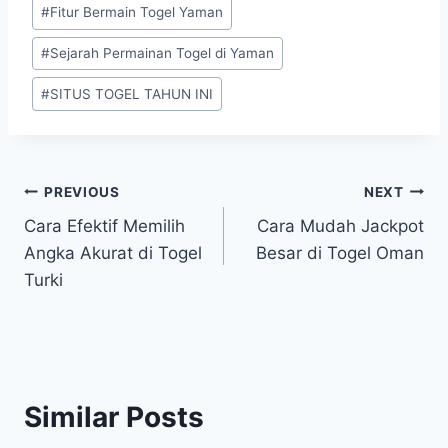
#
Fitur Bermain Togel Yaman
#
Sejarah Permainan Togel di Yaman
#
SITUS TOGEL TAHUN INI
Post
PREVIOUS
NEXT
Cara Efektif Memilih
Cara Mudah Jackpot
navigation
Angka Akurat di Togel
Besar di Togel Oman
Turki
Similar Posts