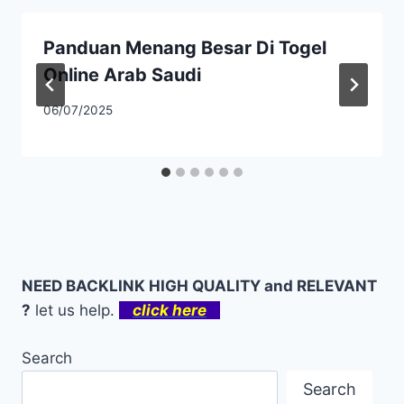
Panduan Menang Besar Di Togel
Online Arab Saudi
06/07/2025
NEED BACKLINK HIGH QUALITY and RELEVANT
?
let us help.
click here
Search
Search