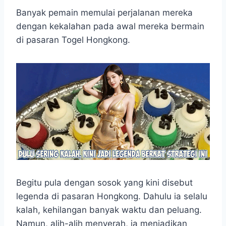
h
a
e
e
k
i
a
c
s
l
y
n
Banyak pemain memulai perjalanan mereka
t
e
s
e
p
e
dengan kekalahan pada awal mereka bermain
s
b
e
g
e
di pasaran Togel Hongkong.
A
o
n
r
p
o
g
a
p
k
e
m
r
Begitu pula dengan sosok yang kini disebut
legenda di pasaran Hongkong. Dahulu ia selalu
kalah, kehilangan banyak waktu dan peluang.
Namun, alih-alih menyerah, ia menjadikan