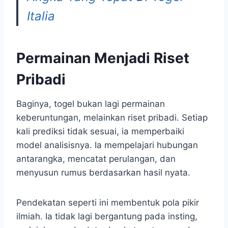
Italia
Permainan Menjadi Riset
Pribadi
Baginya, togel bukan lagi permainan
keberuntungan, melainkan riset pribadi. Setiap
kali prediksi tidak sesuai, ia memperbaiki
model analisisnya. Ia mempelajari hubungan
antarangka, mencatat perulangan, dan
menyusun rumus berdasarkan hasil nyata.
Pendekatan seperti ini membentuk pola pikir
ilmiah. Ia tidak lagi bergantung pada insting,