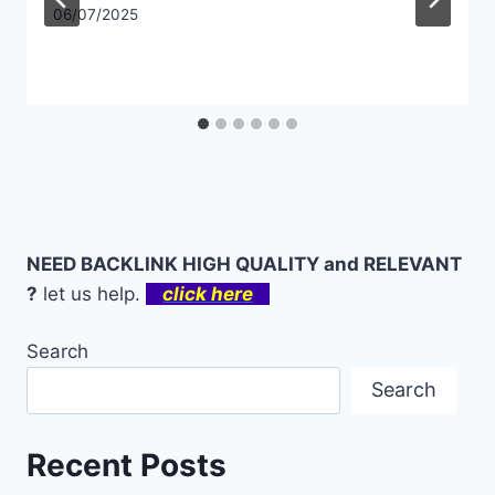
06/07/2025
NEED BACKLINK HIGH QUALITY and RELEVANT
?
let us help.
click here
Search
Search
Recent Posts