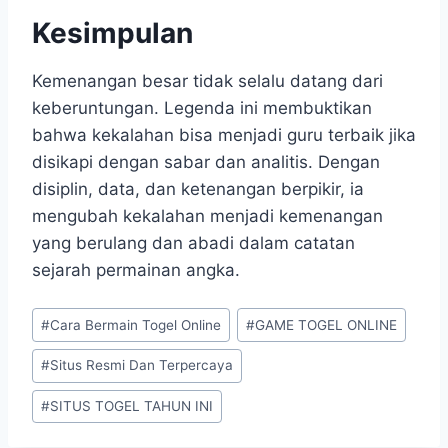
Kesimpulan
Kemenangan besar tidak selalu datang dari
keberuntungan. Legenda ini membuktikan
bahwa kekalahan bisa menjadi guru terbaik jika
disikapi dengan sabar dan analitis. Dengan
disiplin, data, dan ketenangan berpikir, ia
mengubah kekalahan menjadi kemenangan
yang berulang dan abadi dalam catatan
sejarah permainan angka.
Post
#
Cara Bermain Togel Online
#
GAME TOGEL ONLINE
Tags:
#
Situs Resmi Dan Terpercaya
#
SITUS TOGEL TAHUN INI