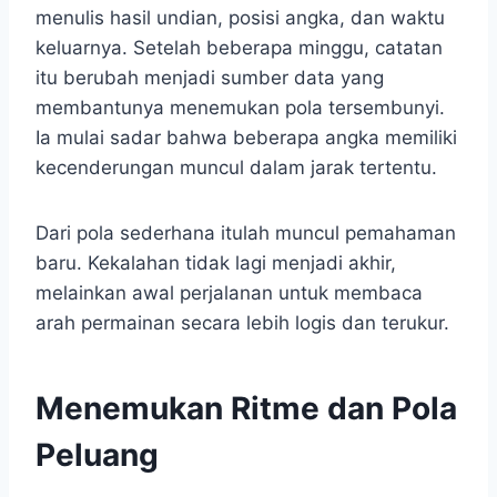
menulis hasil undian, posisi angka, dan waktu
keluarnya. Setelah beberapa minggu, catatan
itu berubah menjadi sumber data yang
membantunya menemukan pola tersembunyi.
Ia mulai sadar bahwa beberapa angka memiliki
kecenderungan muncul dalam jarak tertentu.
Dari pola sederhana itulah muncul pemahaman
baru. Kekalahan tidak lagi menjadi akhir,
melainkan awal perjalanan untuk membaca
arah permainan secara lebih logis dan terukur.
Menemukan Ritme dan Pola
Peluang