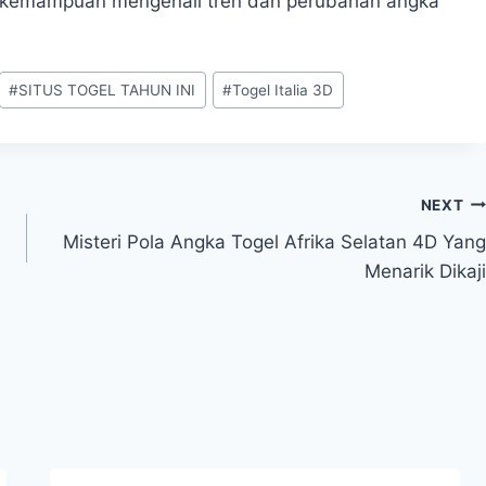
, kemampuan mengenali tren dan perubahan angka
#
SITUS TOGEL TAHUN INI
#
Togel Italia 3D
NEXT
Misteri Pola Angka Togel Afrika Selatan 4D Yang
Menarik Dikaji