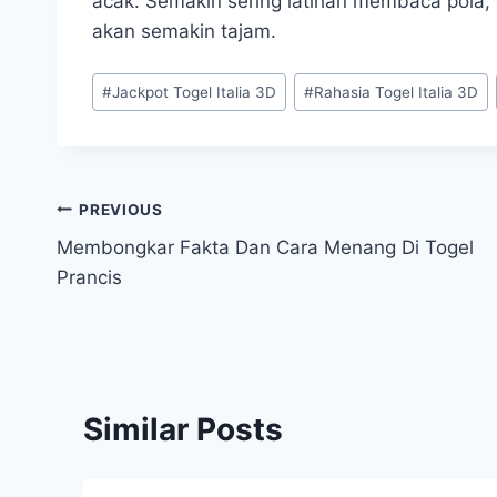
acak. Semakin sering latihan membaca pola
akan semakin tajam.
Post
#
Jackpot Togel Italia 3D
#
Rahasia Togel Italia 3D
Tags:
Post
PREVIOUS
Membongkar Fakta Dan Cara Menang Di Togel
navigation
Prancis
Similar Posts