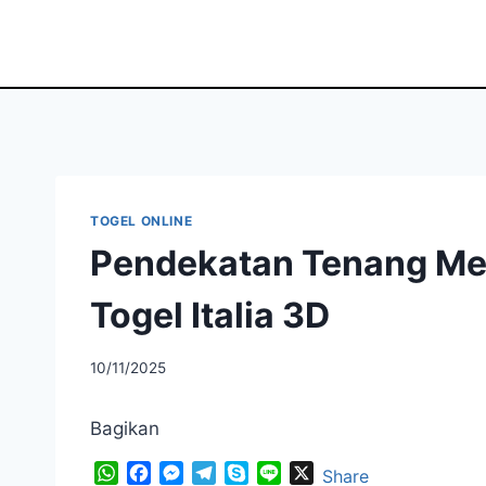
Skip
to
content
TOGEL ONLINE
Pendekatan Tenang Me
Togel Italia 3D
10/11/2025
Bagikan
W
F
M
T
S
L
X
Share