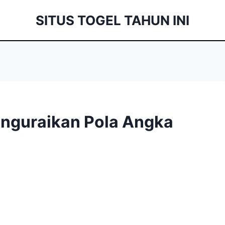
SITUS TOGEL TAHUN INI
nguraikan Pola Angka