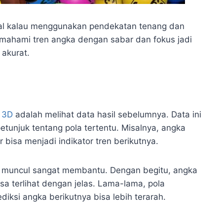
al kalau menggunakan pendekatan tenang dan
Memahami tren angka dengan sabar dan fokus jadi
 akurat.
a 3D
adalah melihat data hasil sebelumnya. Data ini
tunjuk tentang pola tertentu. Misalnya, angka
 bisa menjadi indikator tren berikutnya.
 muncul sangat membantu. Dengan begitu, angka
sa terlihat dengan jelas. Lama-lama, pola
iksi angka berikutnya bisa lebih terarah.