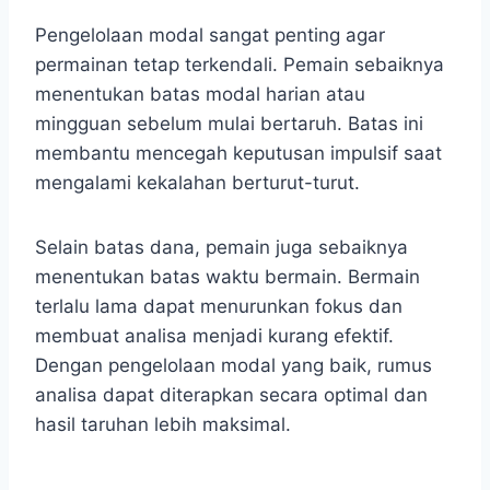
Pengelolaan modal sangat penting agar
permainan tetap terkendali. Pemain sebaiknya
menentukan batas modal harian atau
mingguan sebelum mulai bertaruh. Batas ini
membantu mencegah keputusan impulsif saat
mengalami kekalahan berturut-turut.
Selain batas dana, pemain juga sebaiknya
menentukan batas waktu bermain. Bermain
terlalu lama dapat menurunkan fokus dan
membuat analisa menjadi kurang efektif.
Dengan pengelolaan modal yang baik, rumus
analisa dapat diterapkan secara optimal dan
hasil taruhan lebih maksimal.