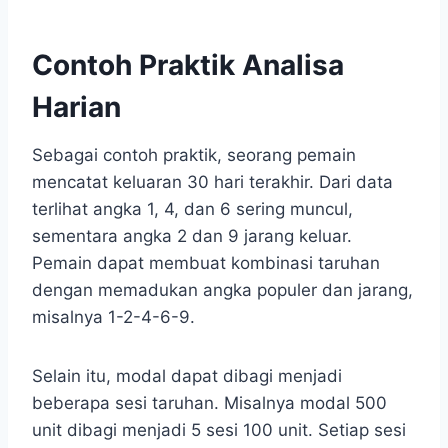
Contoh Praktik Analisa
Harian
Sebagai contoh praktik, seorang pemain
mencatat keluaran 30 hari terakhir. Dari data
terlihat angka 1, 4, dan 6 sering muncul,
sementara angka 2 dan 9 jarang keluar.
Pemain dapat membuat kombinasi taruhan
dengan memadukan angka populer dan jarang,
misalnya 1-2-4-6-9.
Selain itu, modal dapat dibagi menjadi
beberapa sesi taruhan. Misalnya modal 500
unit dibagi menjadi 5 sesi 100 unit. Setiap sesi