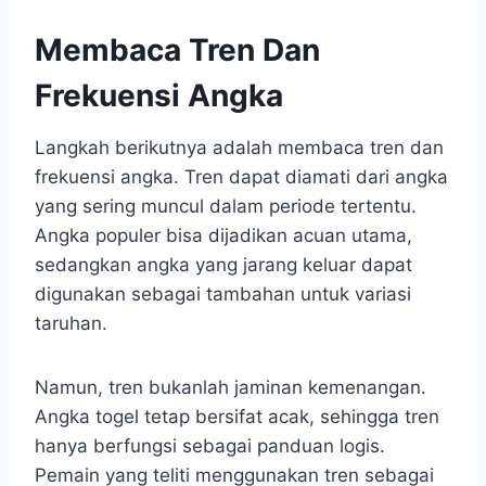
Membaca Tren Dan
Frekuensi Angka
Langkah berikutnya adalah membaca tren dan
frekuensi angka. Tren dapat diamati dari angka
yang sering muncul dalam periode tertentu.
Angka populer bisa dijadikan acuan utama,
sedangkan angka yang jarang keluar dapat
digunakan sebagai tambahan untuk variasi
taruhan.
Namun, tren bukanlah jaminan kemenangan.
Angka togel tetap bersifat acak, sehingga tren
hanya berfungsi sebagai panduan logis.
Pemain yang teliti menggunakan tren sebagai