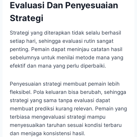
Evaluasi Dan Penyesuaian
Strategi
Strategi yang diterapkan tidak selalu berhasil
setiap hari, sehingga evaluasi rutin sangat
penting. Pemain dapat meninjau catatan hasil
sebelumnya untuk menilai metode mana yang
efektif dan mana yang perlu diperbaiki.
Penyesuaian strategi membuat pemain lebih
fleksibel. Pola keluaran bisa berubah, sehingga
strategi yang sama tanpa evaluasi dapat
membuat prediksi kurang relevan. Pemain yang
terbiasa mengevaluasi strategi mampu
menyesuaikan taruhan sesuai kondisi terbaru
dan menjaga konsistensi hasil.