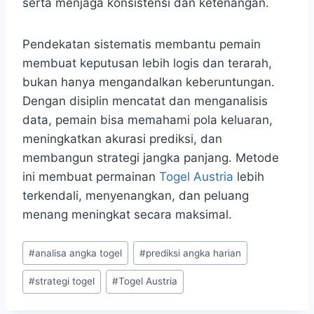
serta menjaga konsistensi dan ketenangan.
Pendekatan sistematis membantu pemain
membuat keputusan lebih logis dan terarah,
bukan hanya mengandalkan keberuntungan.
Dengan disiplin mencatat dan menganalisis
data, pemain bisa memahami pola keluaran,
meningkatkan akurasi prediksi, dan
membangun strategi jangka panjang. Metode
ini membuat permainan
Togel Austria
lebih
terkendali, menyenangkan, dan peluang
menang meningkat secara maksimal.
Post
#
analisa angka togel
#
prediksi angka harian
Tags:
#
strategi togel
#
Togel Austria