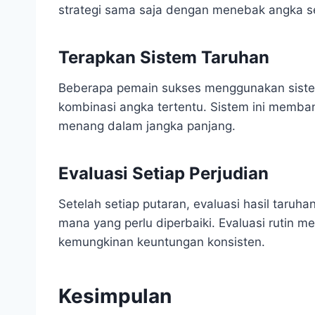
strategi sama saja dengan menebak angka s
Terapkan Sistem Taruhan
Beberapa pemain sukses menggunakan sistem t
kombinasi angka tertentu. Sistem ini memba
menang dalam jangka panjang.
Evaluasi Setiap Perjudian
Setelah setiap putaran, evaluasi hasil taruh
mana yang perlu diperbaiki. Evaluasi rutin 
kemungkinan keuntungan konsisten.
Kesimpulan