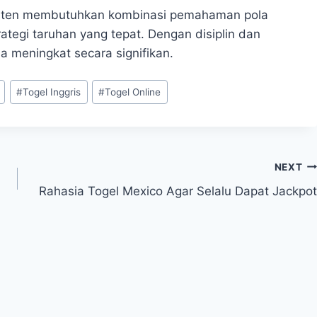
sisten membutuhkan kombinasi pemahaman pola
ategi taruhan yang tepat. Dengan disiplin dan
isa meningkat secara signifikan.
#
Togel Inggris
#
Togel Online
NEXT
Rahasia Togel Mexico Agar Selalu Dapat Jackpot