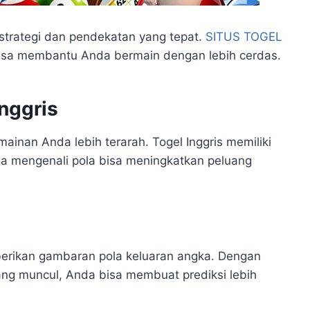
strategi dan pendekatan yang tepat.
SITUS TOGEL
isa membantu Anda bermain dengan lebih cerdas.
nggris
inan Anda lebih terarah. Togel Inggris memiliki
ga mengenali pola bisa meningkatkan peluang
erikan gambaran pola keluaran angka. Dengan
ang muncul, Anda bisa membuat prediksi lebih