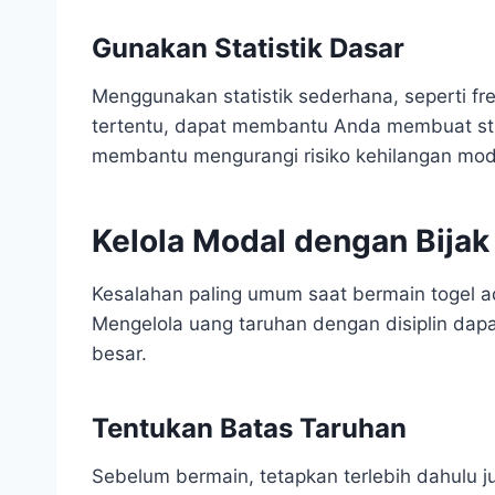
Gunakan Statistik Dasar
Menggunakan statistik sederhana, seperti f
tertentu, dapat membantu Anda membuat strate
membantu mengurangi risiko kehilangan moda
Kelola Modal dengan Bijak
Kesalahan paling umum saat bermain togel a
Mengelola uang taruhan dengan disiplin da
besar.
Tentukan Batas Taruhan
Sebelum bermain, tetapkan terlebih dahulu 