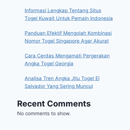
Informasi Lengkap Tentang Situs
Togel Kuwait Untuk Pemain Indonesia
Panduan Efektif Mengolah Kombinasi
Nomor Togel Singapore Agar Akurat
Cara Cerdas Mengamati Pergerakan
Angka Togel Georgia
Analisa Tren Angka Jitu Togel El
Salvador Yang Sering Muncul
Recent Comments
No comments to show.