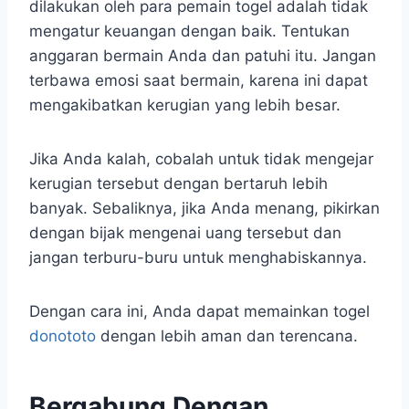
dilakukan oleh para pemain togel adalah tidak
mengatur keuangan dengan baik. Tentukan
anggaran bermain Anda dan patuhi itu. Jangan
terbawa emosi saat bermain, karena ini dapat
mengakibatkan kerugian yang lebih besar.
Jika Anda kalah, cobalah untuk tidak mengejar
kerugian tersebut dengan bertaruh lebih
banyak. Sebaliknya, jika Anda menang, pikirkan
dengan bijak mengenai uang tersebut dan
jangan terburu-buru untuk menghabiskannya.
Dengan cara ini, Anda dapat memainkan togel
donototo
dengan lebih aman dan terencana.
Bergabung Dengan