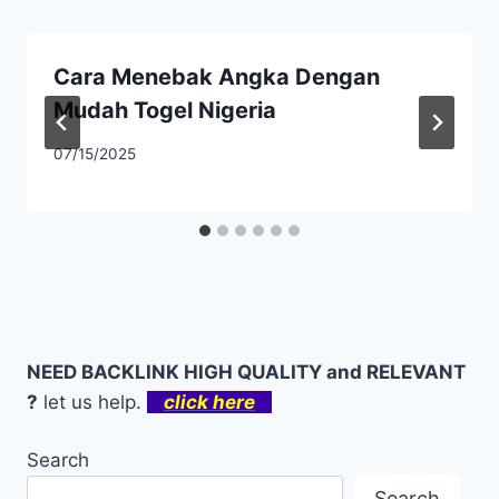
Cara Menebak Angka Dengan
Mudah Togel Nigeria
07/15/2025
NEED BACKLINK HIGH QUALITY and RELEVANT
?
let us help.
click here
Search
Search