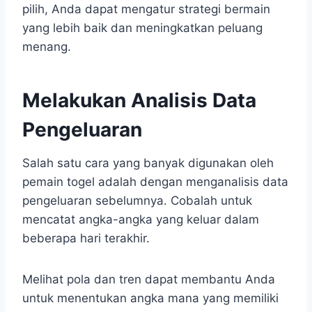
pilih, Anda dapat mengatur strategi bermain
yang lebih baik dan meningkatkan peluang
menang.
Melakukan Analisis Data
Pengeluaran
Salah satu cara yang banyak digunakan oleh
pemain togel adalah dengan menganalisis data
pengeluaran sebelumnya. Cobalah untuk
mencatat angka-angka yang keluar dalam
beberapa hari terakhir.
Melihat pola dan tren dapat membantu Anda
untuk menentukan angka mana yang memiliki