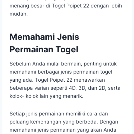
menang besar di Togel Poipet 22 dengan lebih
mudah.
Memahami Jenis
Permainan Togel
Sebelum Anda mulai bermain, penting untuk
memahami berbagai jenis permainan togel
yang ada. Togel Poipet 22 menawarkan
beberapa varian seperti 4D, 3D, dan 2D, serta
kolok- kolok lain yang menarik.
Setiap jenis permainan memiliki cara dan
peluang kemenangan yang berbeda. Dengan
memahami jenis permainan yang akan Anda