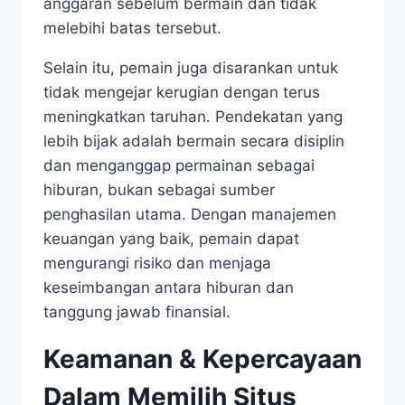
anggaran sebelum bermain dan tidak
melebihi batas tersebut.
Selain itu, pemain juga disarankan untuk
tidak mengejar kerugian dengan terus
meningkatkan taruhan. Pendekatan yang
lebih bijak adalah bermain secara disiplin
dan menganggap permainan sebagai
hiburan, bukan sebagai sumber
penghasilan utama. Dengan manajemen
keuangan yang baik, pemain dapat
mengurangi risiko dan menjaga
keseimbangan antara hiburan dan
tanggung jawab finansial.
Keamanan & Kepercayaan
Dalam Memilih Situs