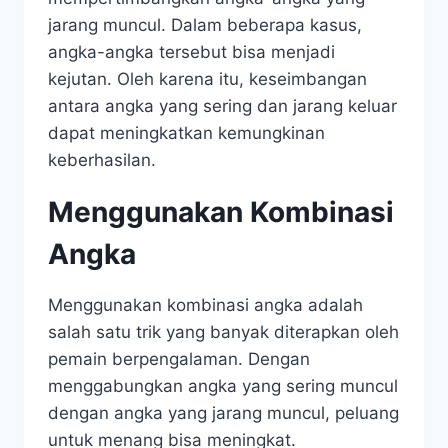
jarang muncul. Dalam beberapa kasus,
angka-angka tersebut bisa menjadi
kejutan. Oleh karena itu, keseimbangan
antara angka yang sering dan jarang keluar
dapat meningkatkan kemungkinan
keberhasilan.
Menggunakan Kombinasi
Angka
Menggunakan kombinasi angka adalah
salah satu trik yang banyak diterapkan oleh
pemain berpengalaman. Dengan
menggabungkan angka yang sering muncul
dengan angka yang jarang muncul, peluang
untuk menang bisa meningkat.