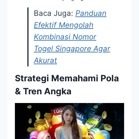
Baca Juga:
Panduan
Efektif Mengolah
Kombinasi Nomor
Togel Singapore Agar
Akurat
Strategi Memahami Pola
& Tren Angka