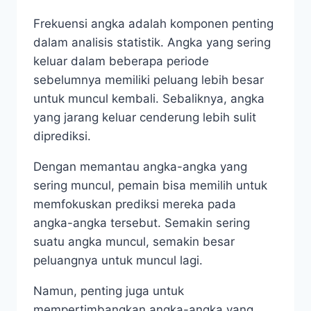
Frekuensi angka adalah komponen penting
dalam analisis statistik. Angka yang sering
keluar dalam beberapa periode
sebelumnya memiliki peluang lebih besar
untuk muncul kembali. Sebaliknya, angka
yang jarang keluar cenderung lebih sulit
diprediksi.
Dengan memantau angka-angka yang
sering muncul, pemain bisa memilih untuk
memfokuskan prediksi mereka pada
angka-angka tersebut. Semakin sering
suatu angka muncul, semakin besar
peluangnya untuk muncul lagi.
Namun, penting juga untuk
mempertimbangkan angka-angka yang