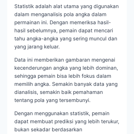
Statistik adalah alat utama yang digunakan
dalam menganalisis pola angka dalam
permainan ini. Dengan memeriksa hasil-
hasil sebelumnya, pemain dapat mencari
tahu angka-angka yang sering muncul dan
yang jarang keluar.
Data ini memberikan gambaran mengenai
kecenderungan angka yang lebih dominan,
sehingga pemain bisa lebih fokus dalam
memilih angka. Semakin banyak data yang
dianalisis, semakin baik pemahaman
tentang pola yang tersembunyi.
Dengan menggunakan statistik, pemain
dapat membuat prediksi yang lebih terukur,
bukan sekadar berdasarkan