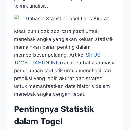
teknik analisis.
Meskipun tidak ada cara pasti untuk
menebak angka yang akan keluar, statistik
memainkan peran penting dalam
memperbesar peluang. Artikel
SITUS
TOGEL TAHUN INI
akan membahas rahasia
penggunaan statistik untuk menghasilkan
prediksi yang lebih akurat dan strategi
untuk memanfaatkan data historis dalam
menebak angka dengan tepat.
Pentingnya Statistik
dalam Togel