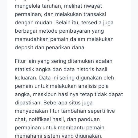
mengelola taruhan, melihat riwayat
permainan, dan melakukan transaksi
dengan mudah. Selain itu, tersedia juga
berbagai metode pembayaran yang
memudahkan pemain dalam melakukan
deposit dan penarikan dana.
Fitur lain yang sering ditemukan adalah
statistik angka dan data historis hasil
keluaran. Data ini sering digunakan oleh
pemain untuk melakukan analisis pola
angka, meskipun hasilnya tetap tidak dapat
dipastikan. Beberapa situs juga
menyediakan fitur tambahan seperti live
chat, notifikasi hasil, dan panduan
permainan untuk membantu pemain
memahami sistem yang digunakan.