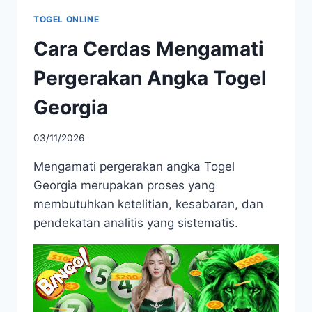
TOGEL ONLINE
Cara Cerdas Mengamati
Pergerakan Angka Togel
Georgia
03/11/2026
Mengamati pergerakan angka Togel
Georgia merupakan proses yang
membutuhkan ketelitian, kesabaran, dan
pendekatan analitis yang sistematis.