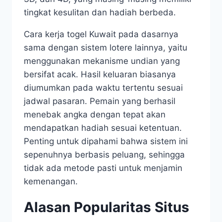
tingkat kesulitan dan hadiah berbeda.
Cara kerja togel Kuwait pada dasarnya
sama dengan sistem lotere lainnya, yaitu
menggunakan mekanisme undian yang
bersifat acak. Hasil keluaran biasanya
diumumkan pada waktu tertentu sesuai
jadwal pasaran. Pemain yang berhasil
menebak angka dengan tepat akan
mendapatkan hadiah sesuai ketentuan.
Penting untuk dipahami bahwa sistem ini
sepenuhnya berbasis peluang, sehingga
tidak ada metode pasti untuk menjamin
kemenangan.
Alasan Popularitas Situs