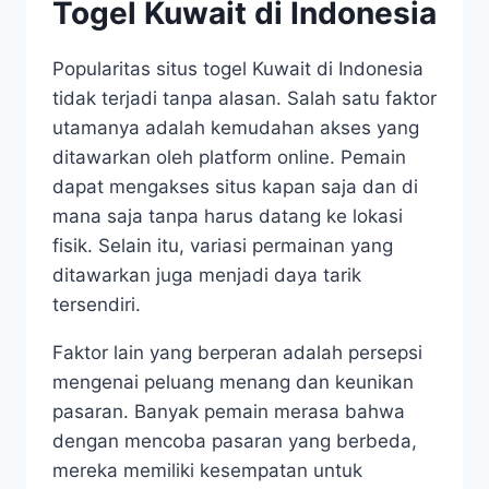
Togel Kuwait di Indonesia
Popularitas situs togel Kuwait di Indonesia
tidak terjadi tanpa alasan. Salah satu faktor
utamanya adalah kemudahan akses yang
ditawarkan oleh platform online. Pemain
dapat mengakses situs kapan saja dan di
mana saja tanpa harus datang ke lokasi
fisik. Selain itu, variasi permainan yang
ditawarkan juga menjadi daya tarik
tersendiri.
Faktor lain yang berperan adalah persepsi
mengenai peluang menang dan keunikan
pasaran. Banyak pemain merasa bahwa
dengan mencoba pasaran yang berbeda,
mereka memiliki kesempatan untuk